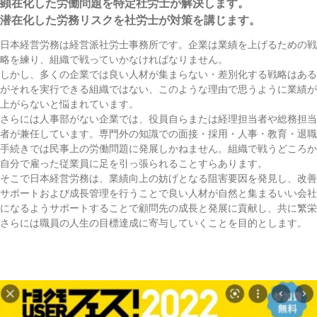
顕在化した労働問題を特定社労士が解決します。
潜在化した労務リスクを社労士が対策を講じます。
日本経営労務は経営派社労士事務所です。企業は業績を上げるための戦
略を練り、組織で戦っていかなければなりません。
しかし、多くの企業では良い人材が集まらない・差別化する戦略はある
がそれを実行できる組織ではない、このような理由で思うように業績が
上がらないと悩まれています。
さらには人事部がない企業では、役員自らまたは経理担当者や総務担当
者が兼任しています。専門外の知識での面接・採用・人事・教育・退職
手続きでは民事上の労働問題に発展しかねません。組織で戦うどころか
自分で雇った従業員に足を引っ張られることすらあります。
そこで日本経営労務は、業績向上の妨げとなる阻害要因を発見し、改善
サポートおよび成長管理を行うことで良い人材が自然と集まるいい会社
になるようサポートすることで顧問先の成長と発展に貢献し、共に繁栄
さらには職員の人生の目標達成に寄与していくことを目的とします。