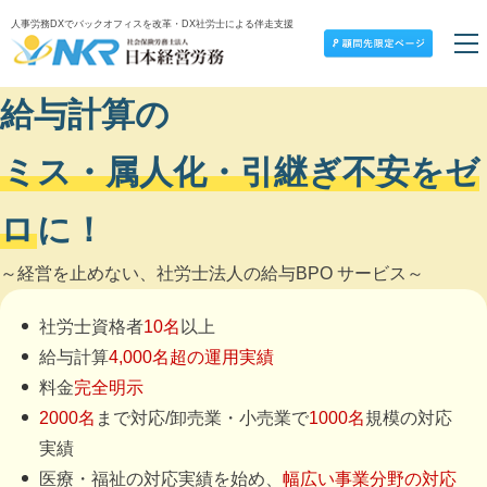
人事労務DXでバックオフィスを改革・DX社労士による伴走支援
給与計算の
ミス・属人化・引継ぎ不安をゼ
ロ
に！
経営を止めない、社労士法人の給与BPO サービス
社労士資格者
10名
以上
給与計算
4,000名超の運用実績
料金
完全明示
2000名
まで対応/卸売業・小売業で
1000名
規模の対応
実績
医療・福祉の対応実績を始め、
幅広い事業分野の対応