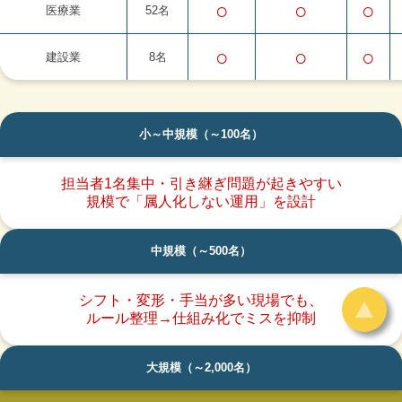
○
○
○
医療業
52名
○
○
○
建設業
8名
小～中規模（～100名）
担当者1名集中・引き継ぎ問題が起きやすい
規模で「属人化しない運用」を設計
中規模（～500名）
シフト・変形・手当が多い現場でも、
ルール整理→仕組み化でミスを抑制
大規模（～2,000名）
無料相談申込