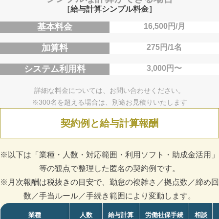
［給与計算シンプル料金］
基本料金
16,500円/月
加算料
275円/1名
システム利用料
3,000円〜
詳細な料金については、お問い合わせください。
※300名を超える場合は、別途お見積りいたします
契約例と給与計算報酬
※以下は「業種・人数・対応範囲・利用ソフト・助成金活用」
等の観点で整理した匿名の契約例です。
※月次報酬は税抜きの目安で、勤怠の複雑さ／拠点数／締め回
数／手当ルール／手続き範囲により変動します。
業種
人数
給与計算
労働社保手続
相談