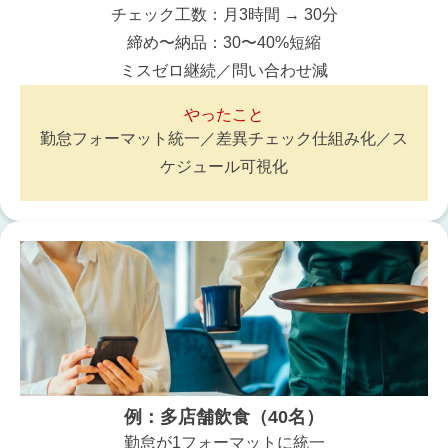
チェック工数：月3時間 → 30分
締め〜納品：30〜40%短縮
ミスゼロ継続／問い合わせ減
やったこと
勤怠フォーマット統一／差異チェック仕組み化／ス
ケジュール可視化
例：多店舗飲食（40名）
勤怠が1フォーマットに統一