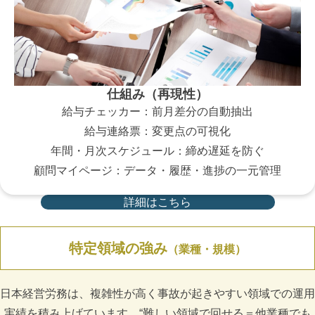
仕組み（再現性）
給与チェッカー：前月差分の自動抽出
給与連絡票：変更点の可視化
年間・月次スケジュール：締め遅延を防ぐ
顧問マイページ：データ・履歴・進捗の一元管理
詳細はこちら
特定領域の強み
（業種・規模）
日本経営労務は、複雑性が高く事故が起きやすい領域での運用
実績を積み上げています。“難しい領域で回せる＝他業種でも