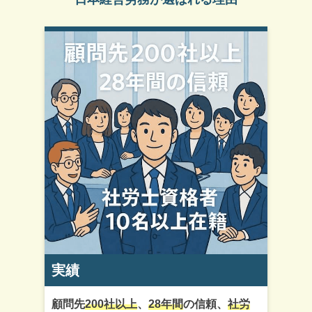
実績
顧問先
200社以上
、
28年間
の信頼、
社労