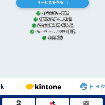
サービスを見る
創業
28年
の実績
顧問契約数
200社超
給与計算対応
1万人超
ペーパーレス
100%実現
全国対応