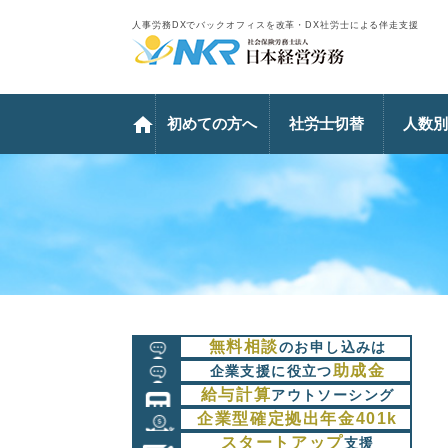
人事労務DXでバックオフィスを改革・DX社労士による伴走支援
初めての方へ
社労士切替
人数別
無料相談
のお申し込みは
助成金
企業支援に役立つ
給与計算
アウトソーシング
企業型確定拠出年金401k
スタートアップ
支援