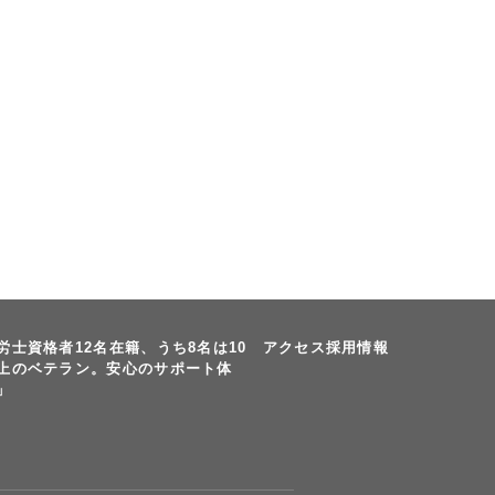
労士資格者12名在籍、うち8名は10
アクセス
採用情報
上のベテラン。安心のサポート体
」