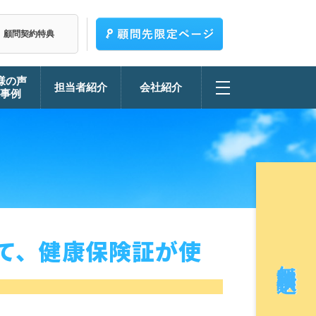
顧問契約特典
様の声
担当者紹介
会社紹介
決事例
って、健康保険証が使
無料相談申込