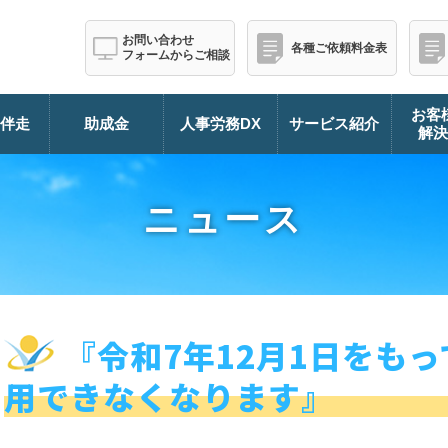
お問い合わせ
各種ご依頼料金表
フォームからご相談
お客
伴走
助成金
人事労務DX
サービス紹介
解
ニュース
『令和7年12月1日をも
用できなくなります』