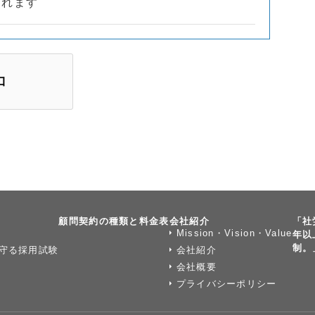
されます
顧問契約の種類と料金表
会社紹介
「社
Mission・Vision・Value
年以
制。
守る採用試験
会社紹介
会社概要
プライバシーポリシー