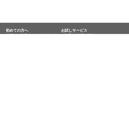
初めての方へ
お試しサービス
12名の社労士によるサポート
初回無料労務相談
方針
無料お試し、会社を守る採用試
験
ストレスを抱えている社長へ
社労士切替えをご検討中の方
顧問契約の種類と料金表
会社紹介
Mission・Vision・Value
会社紹介
会社概要
プライバシーポリシー
「社労士資格者12名在籍、うち8
アクセス
名は10年以上のベテラン。安心
のサポート体制。」
採用情報
相談エリア
全国対応可
神奈川県
東京都
北海道
福井県
ほか