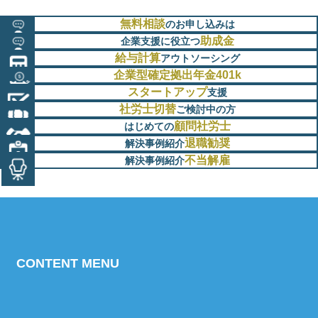
無料相談
のお申し込みは
助成金
企業支援に役立つ
給与計算
アウトソーシング
企業型確定拠出年金401k
スタートアップ
支援
社労士切替
ご検討中の方
顧問社労士
はじめての
退職勧奨
解決事例紹介
不当解雇
解決事例紹介
CONTENT MENU