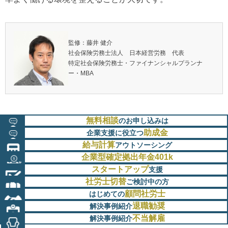
監修：藤井 健介
社会保険労務士法人 日本経営労務 代表
特定社会保険労務士・ファイナンシャルプランナ
ー・MBA
無料相談
のお申し込みは
助成金
企業支援に役立つ
給与計算
アウトソーシング
企業型確定拠出年金401k
スタートアップ
支援
社労士切替
ご検討中の方
顧問社労士
はじめての
退職勧奨
解決事例紹介
不当解雇
解決事例紹介