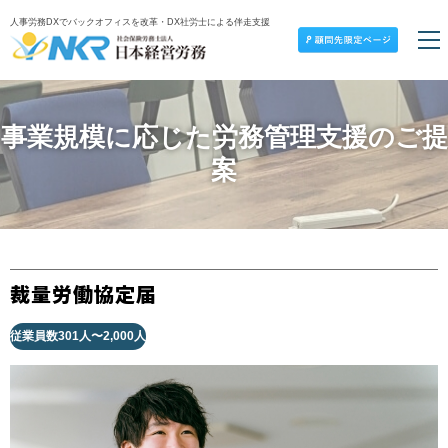
人事労務DXでバックオフィスを改革・DX社労士による伴走支援
事業規模に応じた労務管理支援のご提
案
裁量労働協定届
従業員数301人〜2,000人