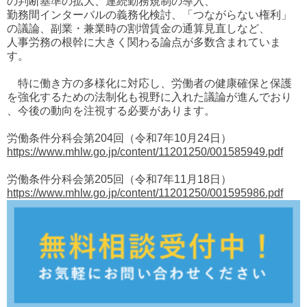
の判断基準の拡大、連続勤務規制の導入、
勤務間インターバルの義務化検討、「つながらない権利」
の議論、副業・兼業時の割増賃金の通算見直しなど、
人事労務の根幹に大きく関わる論点が多数含まれていま
す。
特に働き方の多様化に対応し、労働者の健康確保と保護
を強化するための法制化も視野に入れた議論が進んでおり
、今後の動向を注視する必要があります。
労働条件分科会第204回（令和7年10月24日）
https://www.mhlw.go.jp/content/11201250/001585949.pdf
労働条件分科会第205回（令和7年11月18日）
https://www.mhlw.go.jp/content/11201250/001595986.pdf