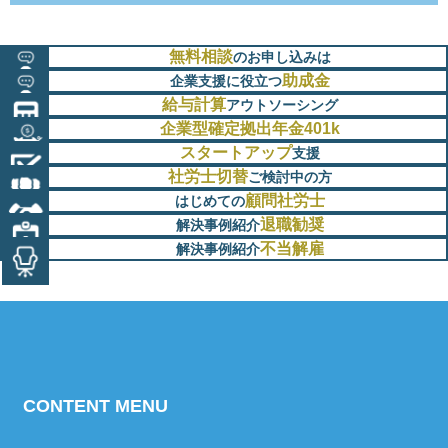
無料相談
のお申し込みは
助成金
企業支援に役立つ
給与計算
アウトソーシング
企業型確定拠出年金401k
スタートアップ
支援
社労士切替
ご検討中の方
顧問社労士
はじめての
退職勧奨
解決事例紹介
不当解雇
解決事例紹介
CONTENT MENU