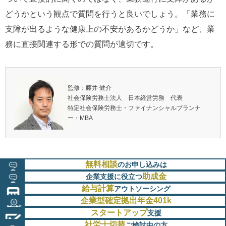
どうかという観点で質問を行うと良いでしょう。「業務に
支障が出るような健康上の不安があるかどうか」など、業
務に直接関連する形での質問が適切です。
監修：藤井 健介
社会保険労務士法人 日本経営労務 代表
特定社会保険労務士・ファイナンシャルプランナ
ー・MBA
無料相談
のお申し込みは
助成金
企業支援に役立つ
給与計算
アウトソーシング
企業型確定拠出年金401k
スタートアップ
支援
社労士切替
ご検討中の方