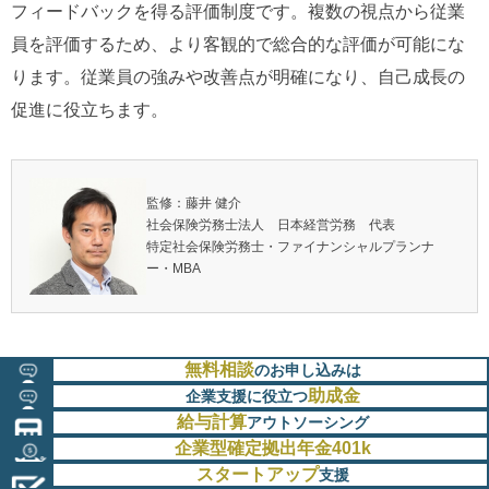
フィードバックを得る評価制度です。複数の視点から従業
員を評価するため、より客観的で総合的な評価が可能にな
ります。従業員の強みや改善点が明確になり、自己成長の
促進に役立ちます。
監修：藤井 健介
社会保険労務士法人 日本経営労務 代表
特定社会保険労務士・ファイナンシャルプランナ
ー・MBA
無料相談
のお申し込みは
助成金
企業支援に役立つ
給与計算
アウトソーシング
企業型確定拠出年金401k
スタートアップ
支援