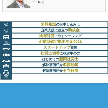
ー・MBA
無料相談
のお申し込みは
助成金
企業支援に役立つ
給与計算
アウトソーシング
企業型確定拠出年金401k
スタートアップ
支援
社労士切替
ご検討中の方
顧問社労士
はじめての
退職勧奨
解決事例紹介
不当解雇
解決事例紹介