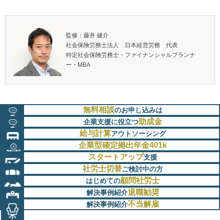
監修：藤井 健介
社会保険労務士法人 日本経営労務 代表
特定社会保険労務士・ファイナンシャルプランナ
ー・MBA
無料相談
のお申し込みは
助成金
企業支援に役立つ
給与計算
アウトソーシング
企業型確定拠出年金401k
スタートアップ
支援
社労士切替
ご検討中の方
顧問社労士
はじめての
退職勧奨
解決事例紹介
不当解雇
解決事例紹介