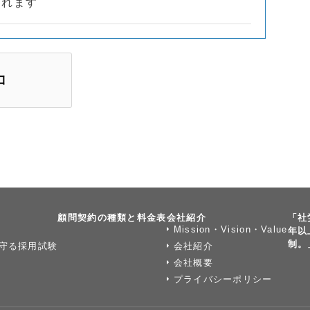
されます
顧問契約の種類と料金表
会社紹介
「社
Mission・Vision・Value
年以
制。
守る採用試験
会社紹介
会社概要
プライバシーポリシー