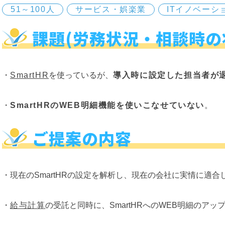
51～100人
サービス・娯楽業
ITイノベーシ
課題(労務状況・相談時の
・
SmartHR
を使っているが、
導入時に設定した担当者が
・
SmartHRのWEB明細機能を使いこなせていない
。
ご提案の内容
・現在のSmartHRの設定を解析し、現在の会社に実情に適
・
給与計算
の受託と同時に、SmartHRへのWEB明細のア