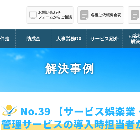
お問い合わせ
各種ご依頼料金表
フォームからご相談
お客
伴走
助成金
人事労務DX
サービス紹介
解
解決事例
No.39 【サービス娯楽業
管理サービスの導入時担当者