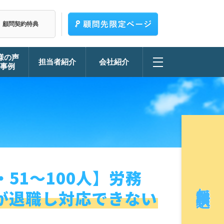
顧問契約特典
様の声
担当者紹介
会社紹介
決事例
・51～100人】労務
無料相談申込
が退職し対応できない