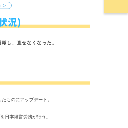
ョン
状況)
退職し、直せなくなった。
合したものにアップデート。
ップを日本経営労務が行う。