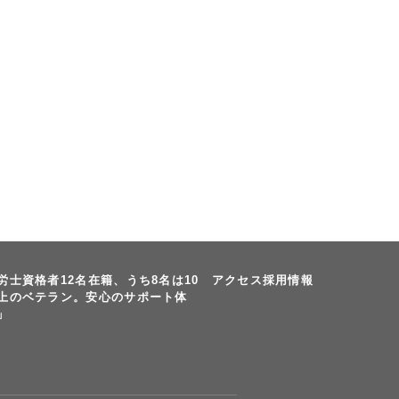
労士資格者12名在籍、うち8名は10
アクセス
採用情報
上のベテラン。安心のサポート体
」