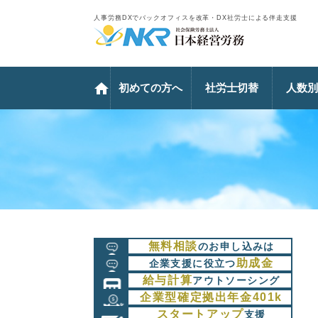
人事労務DXでバックオフィスを改革・DX社労士による伴走支援
初めての方へ
社労士切替
人数別
無料相談
のお申し込みは
助成金
企業支援に役立つ
給与計算
アウトソーシング
企業型確定拠出年金401k
スタートアップ
支援