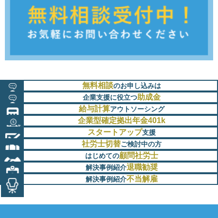
無料相談
のお申し込みは
助成金
企業支援に役立つ
給与計算
アウトソーシング
企業型確定拠出年金401k
スタートアップ
支援
社労士切替
ご検討中の方
顧問社労士
はじめての
退職勧奨
解決事例紹介
不当解雇
解決事例紹介