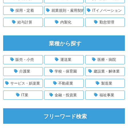
採用・定着
就業規則・雇用契約
ITイノベーション
給与計算
内製化
勤怠管理
業種から探す
販売・小売
運送業
医療・病院
介護業
学校・保育園
建設業・解体業
サービス・娯楽業
不動産業
製造業
IT業
金融・投資業
福祉事業
フリーワード検索