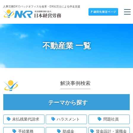
人事労務DXでバックオフィスを改革・DX社労士による伴走支援
不動産業 一覧
解決事例検索
テーマから探す
未払残業代請求
ハラスメント
問題社員
手続業務
助成金
賃金設計・退職金